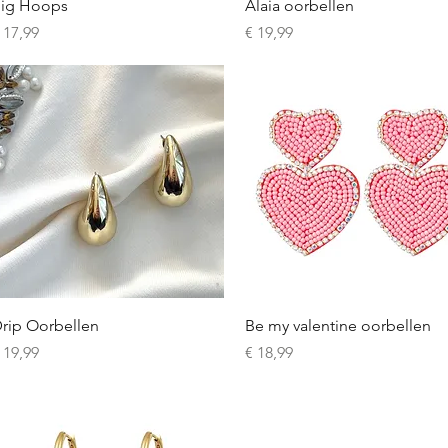
Snel overzicht
Snel overzicht
ig Hoops
Alaia oorbellen
rijs
Prijs
 17,99
€ 19,99
Snel overzicht
Snel overzicht
rip Oorbellen
Be my valentine oorbellen
rijs
Prijs
 19,99
€ 18,99