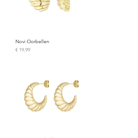
Snel overzicht
Novi Oorbellen
Prijs
€ 19,99