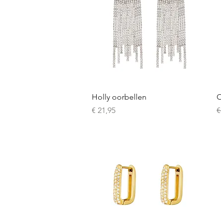
Snel overzicht
Holly oorbellen
O
Prijs
N
€ 21,95
€