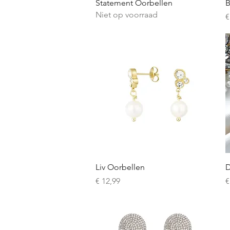
Snel overzicht
Statement Oorbellen
B
Niet op voorraad
P
€
Snel overzicht
Liv Oorbellen
D
Prijs
P
€ 12,99
€