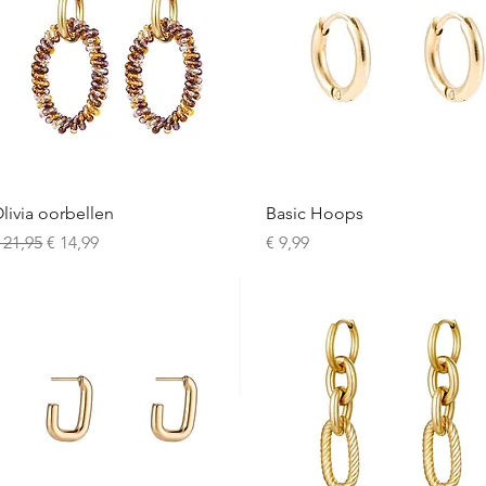
Snel overzicht
Snel overzicht
livia oorbellen
Basic Hoops
ormale prijs
Verkoopprijs
Prijs
 21,95
€ 14,99
€ 9,99