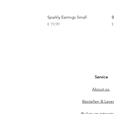
Snel overzicht
Sparkly Earrings Small
B
Prijs
P
€ 19,99
€
Service
About us
Bestellen & Leve
Ruilen en retourn