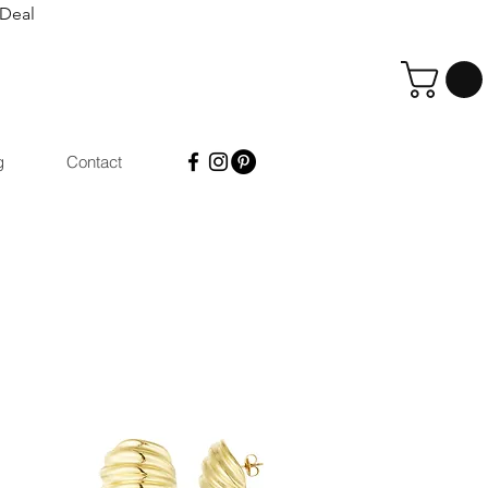
iDeal
g
Contact