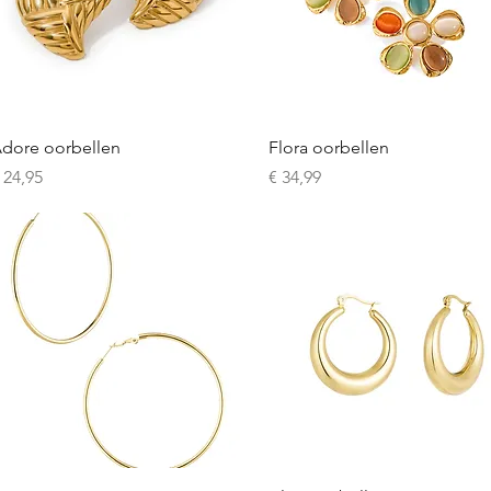
Snel overzicht
Snel overzicht
dore oorbellen
Flora oorbellen
rijs
Prijs
 24,95
€ 34,99