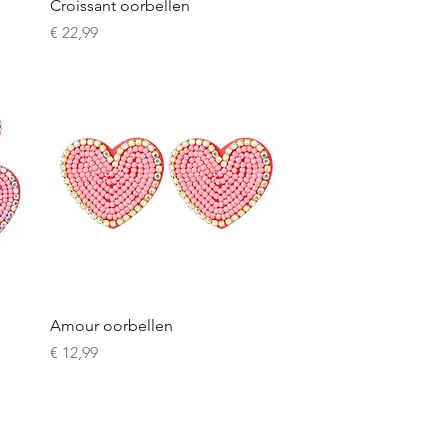
Snel overzicht
Croissant oorbellen
Prijs
€ 22,99
Snel overzicht
Amour oorbellen
Prijs
€ 12,99