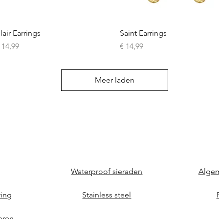
Snel overzicht
Snel overzicht
lair Earrings
Saint Earrings
rijs
Prijs
 14,99
€ 14,99
Meer laden
Waterproof sieraden
Alge
ring
Stainless steel
eren