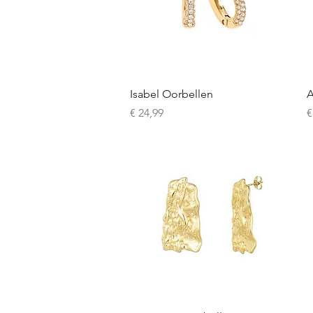
Snel overzicht
Isabel Oorbellen
A
Prijs
P
€ 24,99
€