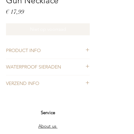
Gun Necklace
Prijs
€ 17,99
Niet op voorraad
PRODUCT INFO
De Gun necklace is een fijnere ketting met
WATERPROOF SIERADEN
daaraan een pistooltje. Dit is echt one of our
faves! Je kunt hem namelijk
De Gun necklace is gemaakt van stainless
makkelijk combineren met andere kettingen
VERZEND INFO
steel, waardoor je hem 24/7 kan dragen! De
zoals de classic necklace. De ketting is 41
ketting verkleurt namelijk niet wanneer die
cm lang.
Voor 15:00 uur besteld is dezelfde dag nog
in aanmerking komt met water.
verzonden!
Service
About us