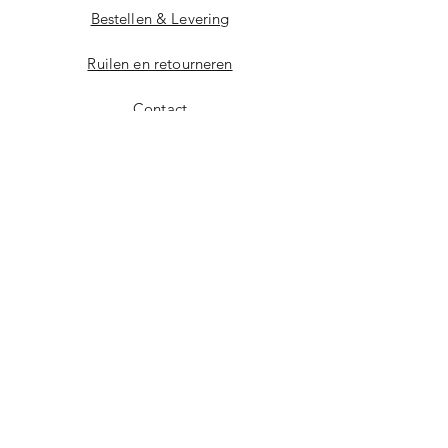
Bestellen & Levering
Ruilen en retourneren
Contact
Waterproof sieraden
Stainless steel
Algemene voorwaarden
Privacy Policy