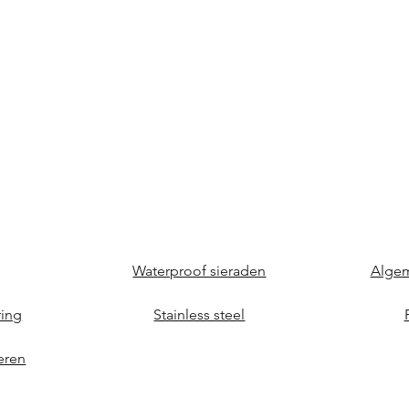
Waterproof sieraden
Alge
ring
Stainless steel
eren