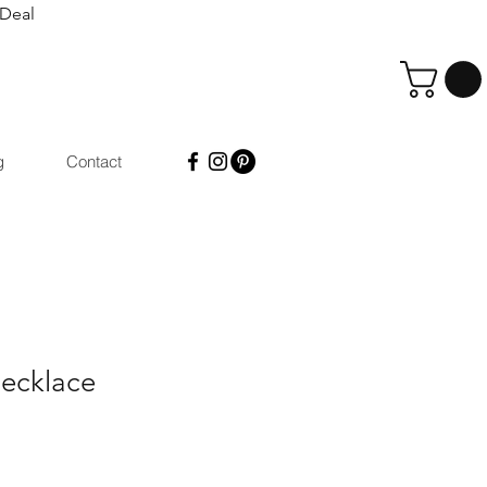
iDeal
g
Contact
Necklace